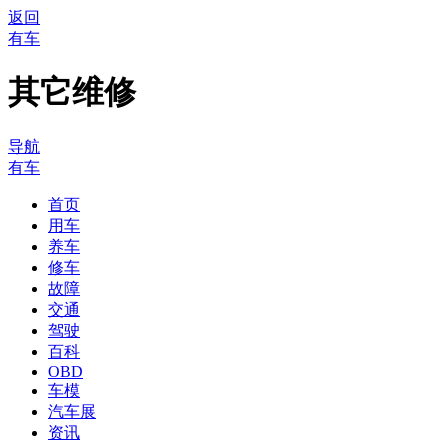
返回
有车
其它维修
导航
有车
首页
用车
养车
修车
故障
交通
驾驶
百科
OBD
车模
汽车展
资讯