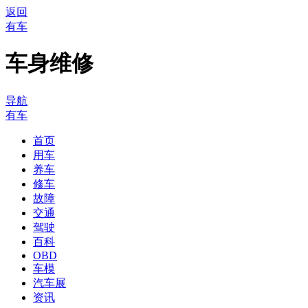
返回
有车
车身维修
导航
有车
首页
用车
养车
修车
故障
交通
驾驶
百科
OBD
车模
汽车展
资讯