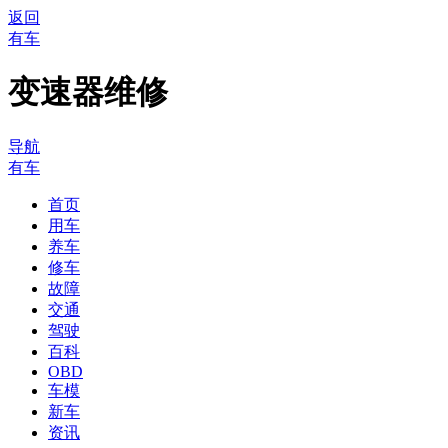
返回
有车
变速器维修
导航
有车
首页
用车
养车
修车
故障
交通
驾驶
百科
OBD
车模
新车
资讯