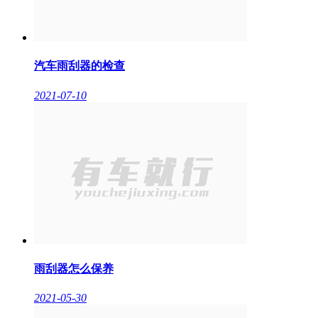
汽车雨刮器的检查
2021-07-10
雨刮器怎么保养
2021-05-30