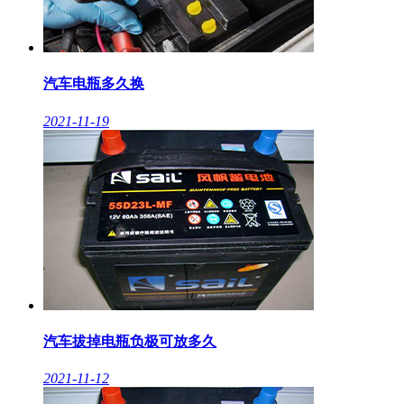
汽车电瓶多久换
2021-11-19
汽车拔掉电瓶负极可放多久
2021-11-12