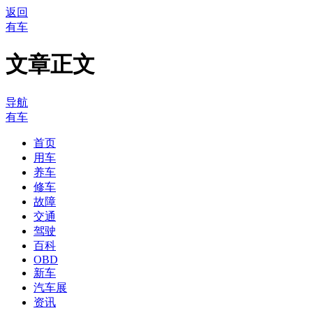
返回
有车
文章正文
导航
有车
首页
用车
养车
修车
故障
交通
驾驶
百科
OBD
新车
汽车展
资讯