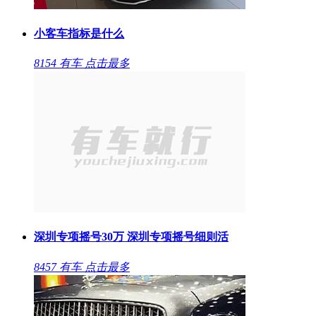
小客车指标是什么
8154
有车
点击最多
深圳专项摇号30万 深圳专项摇号细则活
8457
有车
点击最多