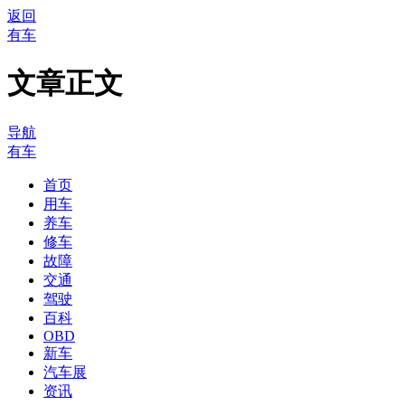
返回
有车
文章正文
导航
有车
首页
用车
养车
修车
故障
交通
驾驶
百科
OBD
新车
汽车展
资讯