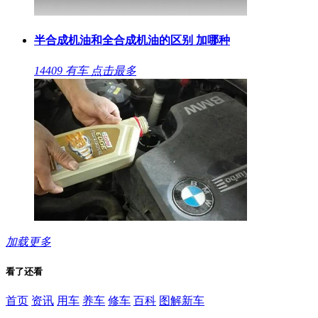
半合成机油和全合成机油的区别 加哪种
14409
有车
点击最多
加载更多
看了还看
首页
资讯
用车
养车
修车
百科
图解新车