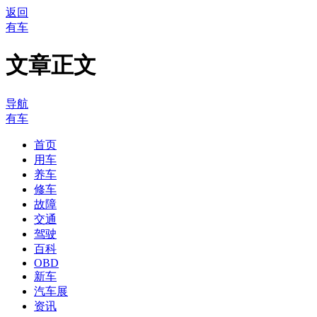
返回
有车
文章正文
导航
有车
首页
用车
养车
修车
故障
交通
驾驶
百科
OBD
新车
汽车展
资讯