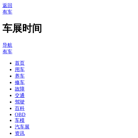
返回
有车
车展时间
导航
有车
首页
用车
养车
修车
故障
交通
驾驶
百科
OBD
车模
汽车展
资讯